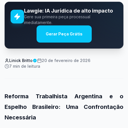
Lawgie: IA Jurídica de alto impacto
Gere sua primeira peça processual
imediatamente.
Gerar Peça Grátis
Linick Britto
20 de fevereiro de 2026
7
min de leitura
Reforma Trabalhista Argentina e o
Espelho Brasileiro: Uma Confrontação
Necessária