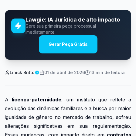
Lawgie: IA Jurídica de alto impacto
Gere sua primeira peça processual
imediatamente.
Gerar Peça Grátis
Linick Britto
01 de abril de 2026
13
min de leitura
A
licença-paternidade
, um instituto que reflete a
evolução das dinâmicas familiares e a busca por maior
igualdade de gênero no mercado de trabalho, sofreu
alterações significativas em sua regulamentação.
Essas mudanças, com impacto direto em
contratos