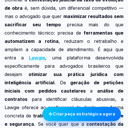
de obra
é, sem dúvida, um diferencial competitivo —
mas o advogado que quer
maximizar resultados sem
sacrificar seu tempo
precisa mais do que
conhecimento técnico: precisa de
ferramentas que
automatizem a rotina
, reduzam o retrabalho e
ampliem a capacidade de atendimento. É aqui que
entra a
Lawgie
, uma plataforma desenvolvida
especificamente para advogados brasileiros que
desejam
otimizar sua prática jurídica com
inteligência artificial
. De
geração de petições
iniciais com pedidos cautelares
a
análise de
contratos
para identificar cláusulas abusivas, a
Lawgie oferece ao profissional do direito uma forma
Criar peça estratégica agora
concreta de
trabalhar com mais precisão, agilidade
e segurança
. Se você quer que a
contestação da