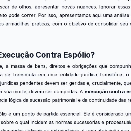
scar de olhos, apresentar novas nuances. Ignorar essa
eito pode correr. Por isso, apresentamos aqui uma análise 
as armadilhas práticas, com o objetivo de consolidar seu
Execução Contra Espólio?
, a massa de bens, direitos e obrigações que compun
a se transmuta em uma entidade jurídica transitória: 
urídicas pendentes devem ser geridas e, crucialmente, que
m sua morte, devem ser cumpridas. A
execução contra es
ia lógica da sucessão patrimonial e da continuidade das re
ólio é um ponto de partida essencial. Ele é considerado uma
sobre o qual incidem as normas sucessórias e processuais
 demandas judiciais ou extrajudiciais, é uma atribuição que 