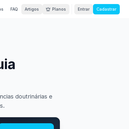
os
FAQ
Artigos
Planos
Entrar
Cadastrar
uia
cias doutrinárias e
s.