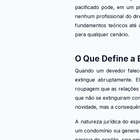
pacificado pode, em um pi
nenhum profissional do dir
fundamentos teóricos até 
para qualquer cenário.
O Que Define a 
Quando um devedor falece
extingue abruptamente. El
roupagem que as relações j
que não se extinguiram co
novidade, mas a consequênc
A natureza jurídica do esp
um condomínio sui generis 
passiva do espólio, seja em