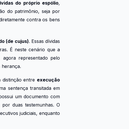
ívidas do próprio espólio
,
ão do patrimônio, seja por
 diretamente contra os bens
do (de cujus)
. Essas dívidas
tras. É neste cenário que a
o, agora representado pelo
a herança.
a distinção entre
execução
uma sentença transitada em
r possui um documento com
o por duas testemunhas. O
ecutivos judiciais, enquanto