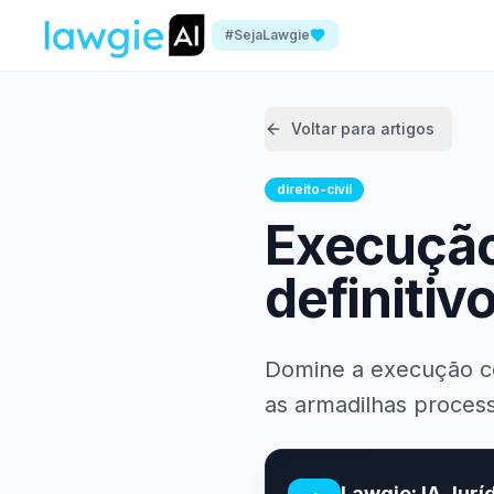
#SejaLawgie
Voltar para artigos
direito-civil
Execução 
definiti
Domine a execução con
as armadilhas proces
Lawgie: IA Jurí