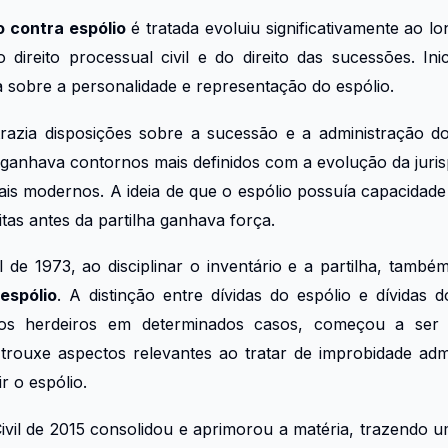
 contra espólio
é tratada evoluiu significativamente ao l
direito processual civil e do direito das sucessões. Ini
a sobre a personalidade e representação do espólio.
 trazia disposições sobre a sucessão e a administração d
 ganhava contornos mais definidos com a evolução da juri
is modernos. A ideia de que o espólio possuía capacidade
eitas antes da partilha ganhava força.
 de 1973, ao disciplinar o inventário e a partilha, tamb
espólio
. A distinção entre dívidas do espólio e dívidas
os herdeiros em determinados casos, começou a ser m
trouxe aspectos relevantes ao tratar de improbidade adm
ir o espólio.
vil de 2015 consolidou e aprimorou a matéria, trazendo u