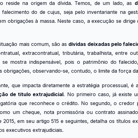
ção reside na origem da dívida. Temos, de um lado, as
d
falecimento do de cujus, seja pelo inventariante na gest
õem obrigações à massa. Neste caso, a execução se dirige
 situação mais comum, são as
dívidas deixadas pelo faleci
ratual, extracontratual, tributária, trabalhista, entre ou
se mostra indispensável, pois o patrimônio do falecid
s obrigações, observando-se, contudo, o limite da força d
ante, que impacta diretamente a estratégia processual, é 
ão de título extrajudicial
. No primeiro caso, já existe 
ogatória que reconhece o crédito. No segundo, o credo
 como um cheque, nota promissória ou contrato assinad
 2015, em seu artigo 515 e seguintes, detalha os títulos ex
os executivos extrajudiciais.