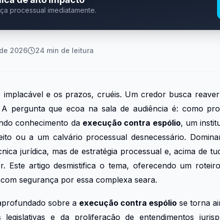
eça processual imediatamente.
 de 2026
24
min de leitura
 implacável e os prazos, cruéis. Um credor busca reaver
. A pergunta que ecoa na sala de audiência é: como pr
undo conhecimento da
execução contra espólio
, um insti
eito ou a um calvário processual desnecessário. Domin
ica jurídica, mas de estratégia processual e, acima de tudo
or. Este artigo desmistifica o tema, oferecendo um rotei
 com segurança por essa complexa seara.
 aprofundado sobre a
execução contra espólio
se torna a
 legislativas e da proliferação de entendimentos juris