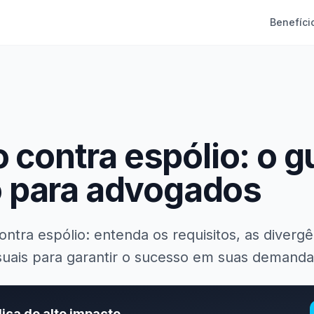
Benefíci
contra espólio: o g
vo para advogados
tra espólio: entenda os requisitos, as divergên
suais para garantir o sucesso em suas demanda
dica de alto impacto