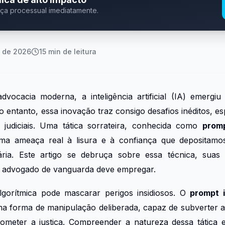
eça processual imediatamente.
 de 2026
15
min de leitura
dvocacia moderna, a inteligência artificial (IA) emer
o entanto, essa inovação traz consigo desafios inéditos, e
 judiciais. Uma tática sorrateira, conhecida como
promp
ma ameaça real à lisura e à confiança que depositamos 
ciária. Este artigo se debruça sobre essa técnica, suas 
 o advogado de vanguarda deve empregar.
lgorítmica pode mascarar perigos insidiosos. O
prompt i
ma forma de manipulação deliberada, capaz de subverter a 
eter a justiça. Compreender a natureza dessa tática e