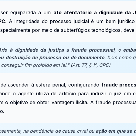
e ser equiparada a um
ato atentatório à dignidade da J
PC
. A integridade do processo judicial é um bem jurídico
especialmente por meio de subterfúgios tecnológicos, deve
ório à dignidade da justiça
a
fraude processual
, o
emba
ou destruição de processo ou de documento
, bem como q
conseguir fim proibido em lei." (Art. 77, § 1º, CPC)
ode ascender à esfera penal, configurando
fraude proces
ando o agente utiliza de artifício para induzir o juiz em 
m o objetivo de obter vantagem ilícita. A fraude processu
o.
iciosamente, na pendência de causa cível ou
ação em que se 