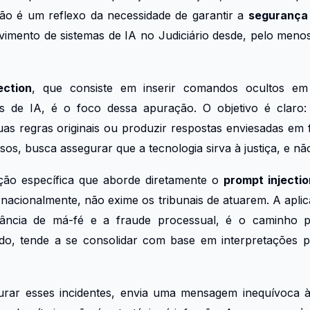
ção é um reflexo da necessidade de garantir a
segurança
imento de sistemas de IA no Judiciário desde, pelo menos
ection
, que consiste em inserir comandos ocultos em 
s de IA, é o foco dessa apuração. O objetivo é claro:
uas regras originais ou produzir respostas enviesadas em
asos, busca assegurar que a tecnologia sirva à justiça, e n
ção específica que aborde diretamente o
prompt injectio
rnacionalmente, não exime os tribunais de atuarem. A aplica
igância de má-fé e a fraude processual, é o caminho pa
tido, tende a se consolidar com base em interpretações p
urar esses incidentes, envia uma mensagem inequívoca à