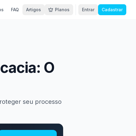
os
FAQ
Artigos
Planos
Entrar
Cadastrar
cacia: O
proteger seu processo