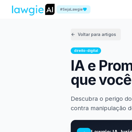
#SejaLawgie
Voltar para artigos
direito-digital
IA e Prom
que você
Descubra o perigo do 
contra manipulação de 
Lawgie: IA Jurí