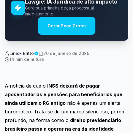
Lawgie: IA Jurídica de alto impacto
Gere sua primeira peça processual
imediatamente.
Gerar Peça Grátis
Linick Britto
26 de janeiro de 2026
14
min de leitura
A notícia de que o
INSS deixará de pagar
aposentadorias e pensões para beneficiários que
ainda utilizam o RG antigo
não é apenas um alerta
burocrático. Trata-se de um marco silencioso, porém
profundo, na forma como o
direito previdenciário
brasileiro passa a operar na era da identidade