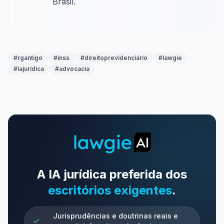
Brasil.
#
rgantigo
#
inss
#
direitoprevidenciário
#
lawgie
#
iajurídica
#
advocacia
A IA jurídica preferida dos
escritórios exigentes
.
Jurisprudências e doutrinas reais e