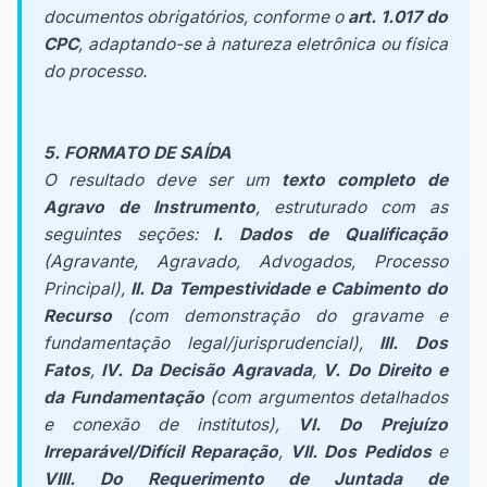
documentos obrigatórios, conforme o
art. 1.017 do
CPC
, adaptando-se à natureza eletrônica ou física
do processo.
5. FORMATO DE SAÍDA
O resultado deve ser um
texto completo de
Agravo de Instrumento
, estruturado com as
seguintes seções:
I. Dados de Qualificação
(Agravante, Agravado, Advogados, Processo
Principal),
II. Da Tempestividade e Cabimento do
Recurso
(com demonstração do gravame e
fundamentação legal/jurisprudencial),
III. Dos
Fatos
,
IV. Da Decisão Agravada
,
V. Do Direito e
da Fundamentação
(com argumentos detalhados
e conexão de institutos),
VI. Do Prejuízo
Irreparável/Difícil Reparação
,
VII. Dos Pedidos
e
VIII. Do Requerimento de Juntada de