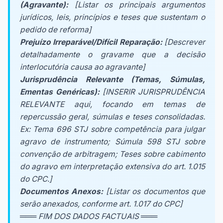
(Agravante):
[Listar os principais argumentos
jurídicos, leis, princípios e teses que sustentam o
pedido de reforma]
Prejuízo Irreparável/Difícil Reparação:
[Descrever
detalhadamente o gravame que a decisão
interlocutória causa ao agravante]
Jurisprudência Relevante (Temas, Súmulas,
Ementas Genéricas):
[INSERIR JURISPRUDÊNCIA
RELEVANTE aqui, focando em temas de
repercussão geral, súmulas e teses consolidadas.
Ex: Tema 696 STJ sobre competência para julgar
agravo de instrumento; Súmula 598 STJ sobre
convenção de arbitragem; Teses sobre cabimento
do agravo em interpretação extensiva do art. 1.015
do CPC.]
Documentos Anexos:
[Listar os documentos que
serão anexados, conforme art. 1.017 do CPC]
═══ FIM DOS DADOS FACTUAIS ═══