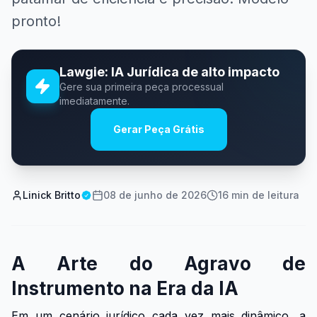
pronto!
Lawgie: IA Jurídica de alto impacto
Gere sua primeira peça processual
imediatamente.
Gerar Peça Grátis
Linick Britto
08 de junho de 2026
16
min de leitura
A Arte do Agravo de
Instrumento na Era da IA
Em um cenário jurídico cada vez mais dinâmico, a