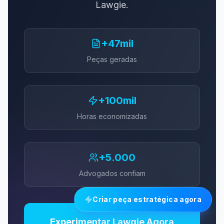
Lawgie.
+47mil
Peças geradas
+100mil
Horas economizadas
+5.000
Advogados confiam
Criar peça estratégica agora
Experimentar Lawgie Agora