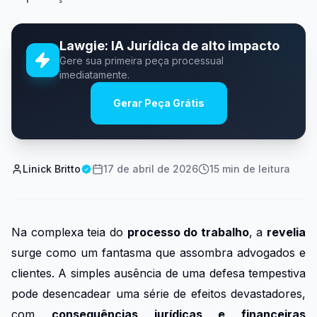
Lawgie: IA Jurídica de alto impacto
Gere sua primeira peça processual
imediatamente.
Gerar Peça Grátis
Linick Britto
17 de abril de 2026
15
min de leitura
Na complexa teia do
processo do trabalho
, a
revelia
surge como um fantasma que assombra advogados e
clientes. A simples ausência de uma defesa tempestiva
pode desencadear uma série de efeitos devastadores,
com
consequências jurídicas e financeiras