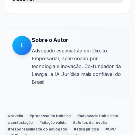
Sobre o Autor
L
Advogado especialista em Direito
Empresarial, apaixonado por
tecnologia e inovação. Co-fundador da
Lawgie, a IA Jurídica mais confiável do
Brasil.
#
revelia
#
processo do trabalho
#
advocacia trabalhista
#
contestação
#
citação válida
#
efeitos da revelia
#
responsabilidade do advogado
#
ética jurídica
#
CPC